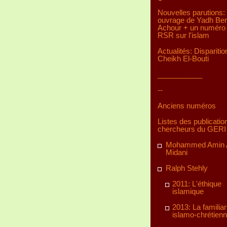
Nouvelles parutions:
ouvrage de Yadh Be
Achour + un numéro 
RSR sur l'islam
Actualités: Disparitio
Cheikh El-Bouti
___________
--
Anciens numéros
Listes des publicatio
chercheurs du GERI
Mohammed Amin A
Midani
Ralph Stehly
2011: L'éthique
islamique
2013: La familiar
islamo-chrétien