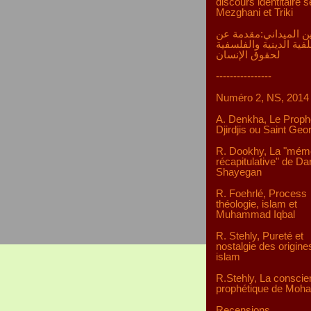
discours identitaire s
Mezghani et Triki
ن الميداني:مقدمة عن
لفية الدينية والفلسفية
لحقوق الإنسان
----------------
Numéro 2, NS, 2014
A. Denkha, Le Proph
Djirdjis ou Saint Geo
R. Dookhy, La "mém
récapitulative" de D
Shayegan
R. Foehrlé, Process
théologie, islam et
Muhammad Iqbal
R. Stehly, Pureté et
nostalgie des origine
islam
R.Stehly, La consci
prophétique de Mo
Recensions