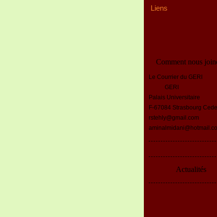
Liens
Comment nous join
Le Courrier du GERI
GERI
Palais Universitaire
F-67084 Strasbourg Ced
rstehly@gmail.com
aminalmidani@hotmail.c
Actualités