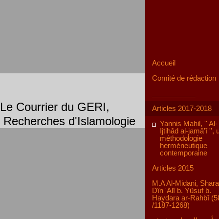
Accueil
Comité de rédaction
___________
Le Courrier du GERI,
Articles 2017-2018
Recherches d'Islamologie
Yannis Mahil, '' Al-
Ijtihâd al-jamâ'î '',
méthodologie
herméneutique
contemporaine
Articles 2015
M.A Al-Midani, Shara
Dîn 'Alî b. Yûsuf b.
Haydara ar-Rahbî (5
/1187-1268)