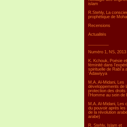
islam
R.Stehly, La consci
prophétique de Mo
Recensions
Actualités
_________
Numéro 1, NS, 2013
K. Kchouk, Poésie et
féminité dans l'expér
spirituelle de Rabî'a a
'Adawiyya
M.A. Al-Midani, Les
développements de l
protection des droits
l'Homme au sein de 
M.A. Al-Midani, Les d
du pouvoir après les 
de la révolution arab
arabe)
R. Stehly, Islam et