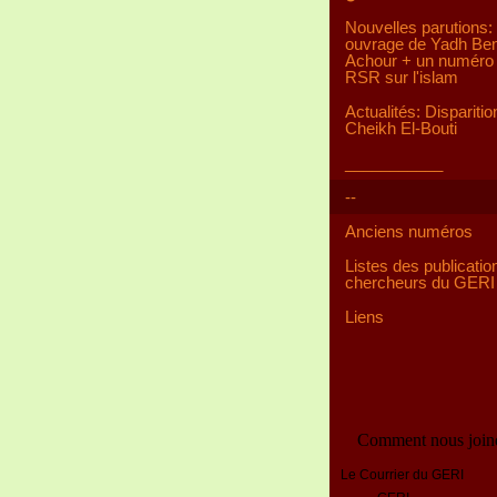
Nouvelles parutions:
ouvrage de Yadh Be
Achour + un numéro 
RSR sur l'islam
Actualités: Disparitio
Cheikh El-Bouti
___________
--
Anciens numéros
Listes des publicatio
chercheurs du GERI
Liens
Comment nous join
Le Courrier du GERI