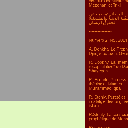
discours identitaire s
Mezghani et Triki
ن الميداني:مقدمة عن
لفية الدينية والفلسفية
لحقوق الإنسان
----------------
Numéro 2, NS, 2014
A. Denkha, Le Proph
Djirdjis ou Saint Geo
R. Dookhy, La "mém
récapitulative" de D
Shayegan
R. Foehrlé, Process
théologie, islam et
Muhammad Iqbal
R. Stehly, Pureté et
nostalgie des origine
islam
R.Stehly, La consci
prophétique de Mo
Recensions