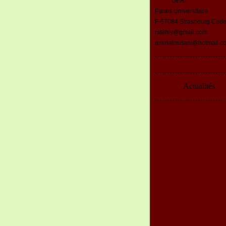
GERI
Palais Universitaire
F-67084 Strasbourg Ced
rstehly@gmail.com
aminalmidani@hotmail.c
Actualités