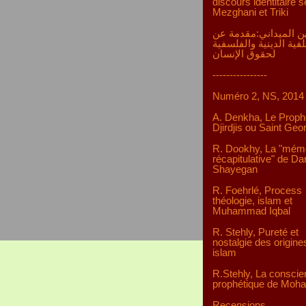
discours identitaire s
Mezghani et Triki
ن الميداني:مقدمة عن
لفية الدينية والفلسفية
لحقوق الإنسان
----------------
Numéro 2, NS, 2014
A. Denkha, Le Proph
Djirdjis ou Saint Geo
R. Dookhy, La "mém
récapitulative" de D
Shayegan
R. Foehrlé, Process
théologie, islam et
Muhammad Iqbal
R. Stehly, Pureté et
nostalgie des origine
islam
R.Stehly, La consci
prophétique de Mo
Recensions