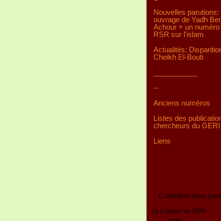
Nouvelles parutions:
ouvrage de Yadh Be
Achour + un numéro 
RSR sur l'islam
Actualités: Disparitio
Cheikh El-Bouti
___________
--
Anciens numéros
Listes des publicatio
chercheurs du GERI
Liens
Comment nous join
Le Courrier du GERI