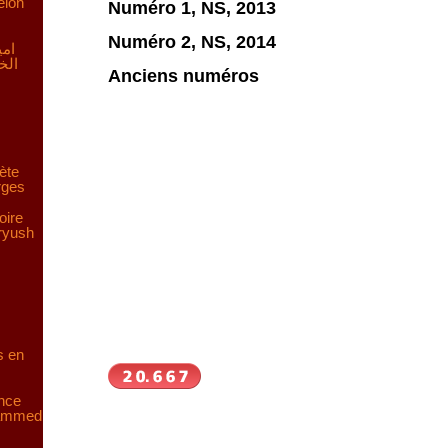
elon
Numéro 1, NS, 2013
Numéro 2, NS, 2014
امي
الخ
Anciens numéros
ète
rges
oire
aryush
s en
ence
hammed