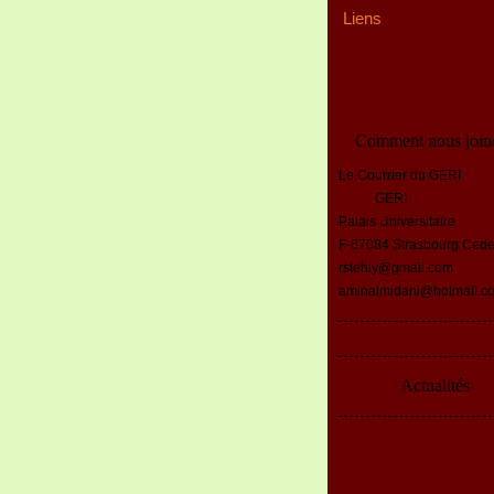
Liens
Comment nous join
Le Courrier du GERI
GERI
Palais Universitaire
F-67084 Strasbourg Ced
rstehly@gmail.com
aminalmidani@hotmail.c
Actualités