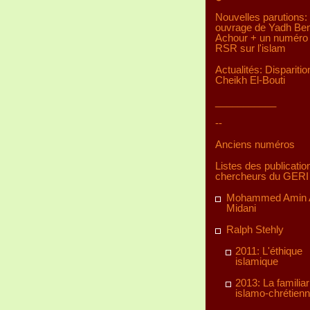
Nouvelles parutions:
ouvrage de Yadh Be
Achour + un numéro 
RSR sur l'islam
Actualités: Disparitio
Cheikh El-Bouti
___________
--
Anciens numéros
Listes des publicatio
chercheurs du GERI
Mohammed Amin A
Midani
Ralph Stehly
2011: L'éthique
islamique
2013: La familiar
islamo-chrétien