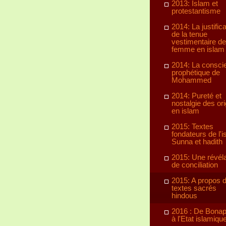
2013: Islam et
protestantisme
2014: La justifica
de la tenue
vestimentaire de
femme en islam
2014: La consci
prophétique de
Mohammed
2014: Pureté et
nostalgie des or
en islam
2015: Textes
fondateurs de l'i
Sunna et hadith
2015: Une révéla
de conciliation
2015: A propos 
textes sacrés
hindous
2016 : De Bonap
à l'Etat islamiqu