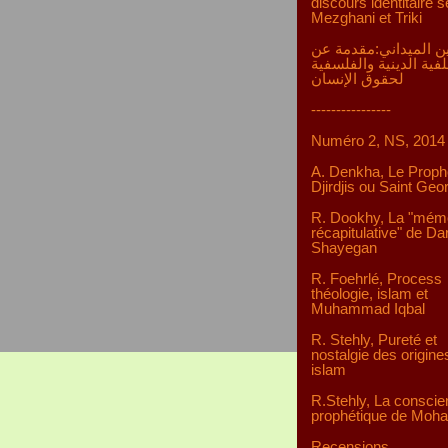
discours identitaire s
Mezghani et Triki
ن الميداني:مقدمة عن
لفية الدينية والفلسفية
لحقوق الإنسان
----------------
Numéro 2, NS, 2014
A. Denkha, Le Proph
Djirdjis ou Saint Geo
R. Dookhy, La "mém
récapitulative" de D
Shayegan
R. Foehrlé, Process
théologie, islam et
Muhammad Iqbal
R. Stehly, Pureté et
nostalgie des origine
islam
R.Stehly, La consci
prophétique de Mo
Recensions