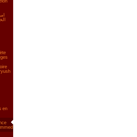
elon
امي
الخ
ète
rges
oire
aryush
s en
ence
hammed