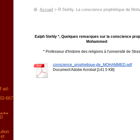
Accueil
>
R.Stehly, La conscience prophétique de M
Ealph Stehly *, Quelques remarques sur la conscience pro
Mohammed
* Professeur d'histoire des religions à l'université de Str
conscience_prophetique-de_MOHAMMED.pdf
Document Adobe Acrobat [141.5 KB]
f ad-
83-667
محمد
ال
ution
 et