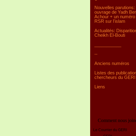
Nouvelles parutions:
ouvrage de Yadh Be
Achour + un numéro 
RSR sur l'islam
Actualités: Disparitio
Cheikh El-Bouti
___________
--
Anciens numéros
Listes des publicatio
chercheurs du GERI
Liens
Comment nous join
Le Courrier du GERI