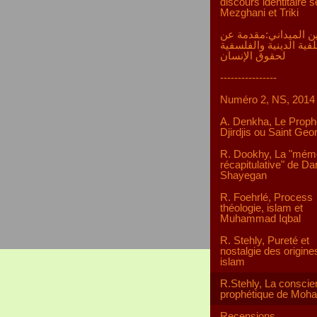
discours identitaire s
Mezghani et Triki
ن الميداني:مقدمة عن
لفية الدينية والفلسفية
لحقوق الإنسان
----------------
Numéro 2, NS, 2014
A. Denkha, Le Proph
Djirdjis ou Saint Geo
R. Dookhy, La "mém
récapitulative" de D
Shayegan
R. Foehrlé, Process
théologie, islam et
Muhammad Iqbal
R. Stehly, Pureté et
nostalgie des origine
islam
R.Stehly, La consci
prophétique de Mo
Recensions