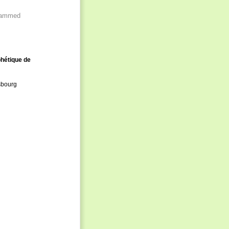
ohammed
phétique de
asbourg