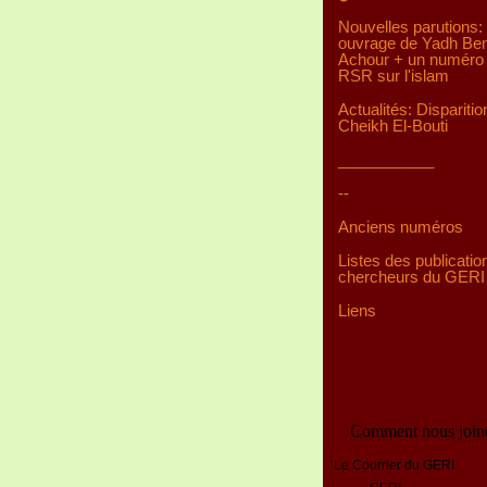
Nouvelles parutions:
ouvrage de Yadh Be
Achour + un numéro 
RSR sur l'islam
Actualités: Disparitio
Cheikh El-Bouti
___________
--
Anciens numéros
Listes des publicatio
chercheurs du GERI
Liens
Comment nous join
Le Courrier du GERI