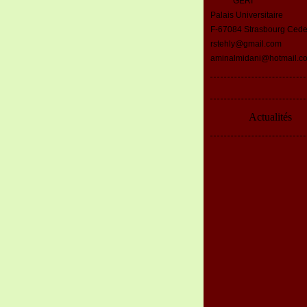
GERI
Palais Universitaire
F-67084 Strasbourg Ced
rstehly@gmail.com
aminalmidani@hotmail.c
Actualités