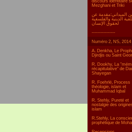
discours identitaire s
Mezghani et Triki
ن الميداني:مقدمة عن
لفية الدينية والفلسفية
لحقوق الإنسان
----------------
Numéro 2, NS, 2014
A. Denkha, Le Proph
Djirdjis ou Saint Geo
R. Dookhy, La "mém
récapitulative" de D
Shayegan
R. Foehrlé, Process
théologie, islam et
Muhammad Iqbal
R. Stehly, Pureté et
nostalgie des origine
islam
R.Stehly, La consci
prophétique de Mo
Recensions