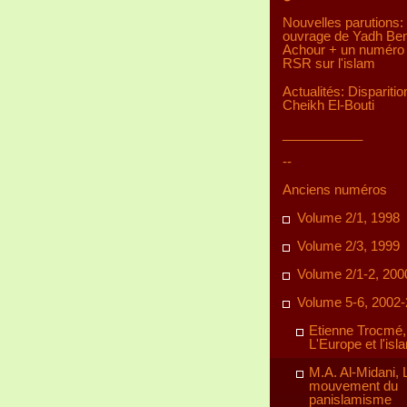
Nouvelles parutions:
ouvrage de Yadh Be
Achour + un numéro 
RSR sur l'islam
Actualités: Disparitio
Cheikh El-Bouti
___________
--
Anciens numéros
Volume 2/1, 1998
Volume 2/3, 1999
Volume 2/1-2, 200
Volume 5-6, 2002
Etienne Trocmé,
L'Europe et l'isl
M.A. Al-Midani, 
mouvement du
panislamisme