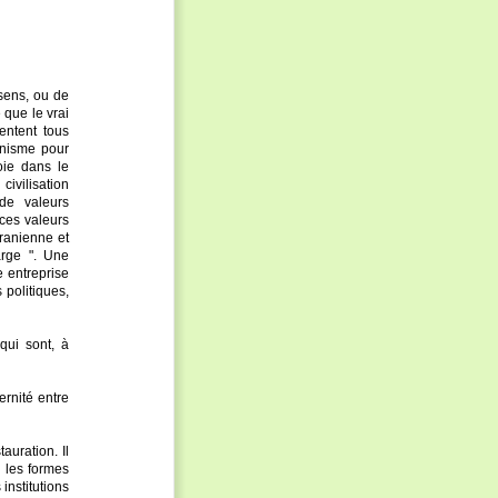
 sens, ou de
 que le vrai
entent tous
anisme pour
oie dans le
ivilisation
 de valeurs
 ces valeurs
iranienne et
arge ". Une
 entreprise
 politiques,
qui sont, à
rnité entre
uration. Il
s les formes
 institutions