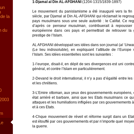
1-Djamal al Din AL-AFGHANI
(1204-1315/1839-1897)
 un
n
Le mouvement du panislamisme a été inauguré vers la fi
de la
siècle, par Djamal al Din AL-AFGHANI qui réclamait le regro
pays musulmans sous une seule autorité : le Califat. Ce re
d’après ce penseur musulman, contribuerait à repousser 
n du
européenne dans ces pays et permettrait de retrouver la g
prestige de l’Islam.
AL AFGHANI développait ses idées dans son journal (
al ‘Urwa
(Le lieu indissoluble), en expliquant l’attitude de l’Europe 
l’Islam. Ses idées essentielles sont les suivantes :
1-l’europe, disait-il, en dépit de ses divergences est uni contre
général, et contre l’Islam en particulièrement.
2-Devand le droit international, il n’y a pas d’égalité entre l
et les chrétiens.
0
3-L’Emire ottoman, aux yeux des gouvernements européens, 
état arriéré et barbare, ainsi que les Etats musulmans ce qui 
-2003
attaques et les humiliations infligées par ces gouvernements 
et à ces Etats.
am
4-Chque mouvement de réveil et réforme surgit dans un Et
est étouffé par ces gouvernements et par n’importe quel moy
Le
la guerre.