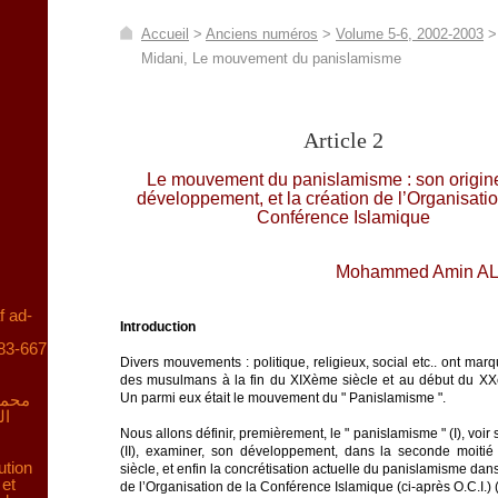
Accueil
>
Anciens numéros
>
Volume 5-6, 2002-2003
>
Midani, Le mouvement du panislamisme
Article 2
Le mouvement du panislamisme : son origin
développement, et la création de l’Organisatio
Conférence Islamique
Mohammed Amin AL
f ad-
Introduction
83-667
Divers mouvements : politique, religieux, social etc.. ont marqu
des musulmans à la fin du XIXème siècle et au début du XX
محمد
Un parmi eux était le mouvement du " Panislamisme ".
ال
Nous allons définir, premièrement, le " panislamisme " (I), voir 
(II), examiner, son développement, dans la seconde moit
ution
siècle, et enfin la concrétisation actuelle du panislamisme dans
 et
de l’Organisation de la Conférence Islamique (ci-après O.C.I.) (I