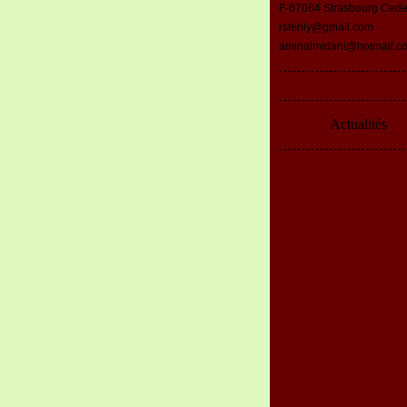
F-67084 Strasbourg Ced
rstehly@gmail.com
aminalmidani@hotmail.c
Actualités