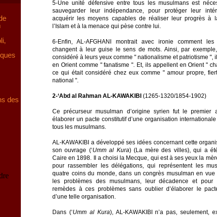
5-Une unité défensive entre tous les musulmans est néce
sauvegarder leur indépendance, pour protéger leur inté
 de
acquérir les moyens capables de réaliser leur progrès à 
m
l’Islam et à la menace qui pèse contre lui.
i,
6-Enfin, AL-AFGHANI montrait avec ironie comment les
changent à leur guise le sens de mots. Ainsi, par exemple,
iques
considéré à leurs yeux comme " nationalisme et patriotisme ", il
en Orient comme " fanatisme ". Et, ils appellent en Orient " c
ce qui était considéré chez eux comme " amour propre, fier
national ".
2-‘Abd al Rahman AL-KAWAKIBI
(1265-1320/1854-1902)
ns des
Ce précurseur musulman d’origine syrien fut le premier
élaborer un pacte constitutif d’une organisation international
tous les musulmans.
AL-KAWAKIBI a développé ses idées concernant cette organi
son ouvrage (‘
Umm al Kura
) (La mère des villes), qui a ét
Caire en 1898. Il a choisi la Mecque, qui est à ses yeux la mère
pour rassembler les délégations, qui représentent les m
quatre coins du monde, dans un congrès musulman en vue 
dre
les problèmes des musulmans, leur décadence et pour t
remèdes à ces problèmes sans oublier d’élaborer le pacte 
d’une telle organisation.
Dans (‘
Umm al
Kura
), AL-KAWAKIBI n’a pas, seulement, e