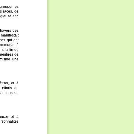
grouper les
s races, de
igieuse afin
travers des
manifestait
ces qui ont
Communauté
ers la fin du
 membres de
lamisme une
tiser, et à
efforts de
usulmans en
ancer et à
rsonnalités