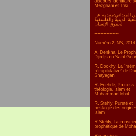
discours identitaire s
Mezghani et Triki
ن الميداني:مقدمة عن
لفية الدينية والفلسفية
لحقوق الإنسان
----------------
Numéro 2, NS, 2014
A. Denkha, Le Proph
Djirdjis ou Saint Geo
R. Dookhy, La "mém
récapitulative" de D
Shayegan
R. Foehrlé, Process
théologie, islam et
Muhammad Iqbal
R. Stehly, Pureté et
nostalgie des origine
islam
R.Stehly, La consci
prophétique de Mo
Recensions