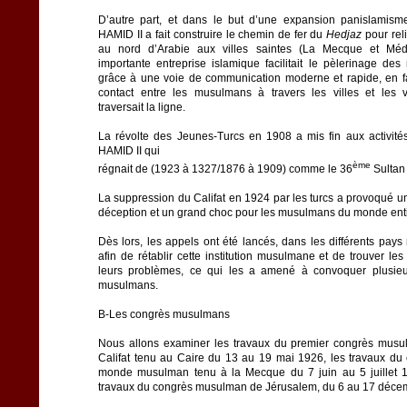
D’autre part, et dans le but d’une expansion panislamism
HAMID II a fait construire le chemin de fer du
Hedjaz
pour reli
au nord d’Arabie aux villes saintes (La Mecque et Médi
importante entreprise islamique facilitait le pèlerinage de
grâce à une voie de communication moderne et rapide, en fa
contact entre les musulmans à travers les villes et les v
traversait la ligne.
La révolte des Jeunes-Turcs en 1908 a mis fin aux activité
HAMID II qui
ème
régnait de (1923 à 1327/1876 à 1909) comme le 36
Sultan
La suppression du Califat en 1924 par les turcs a provoqué u
déception et un grand choc pour les musulmans du monde enti
Dès lors, les appels ont été lancés, dans les différents pay
afin de rétablir cette institution musulmane et de trouver les
leurs problèmes, ce qui les a amené à convoquer plusie
musulmans.
B-Les congrès musulmans
Nous allons examiner les travaux du premier congrès musu
Califat tenu au Caire du 13 au 19 mai 1926, les travaux du
monde musulman tenu à la Mecque du 7 juin au 5 juillet 1
travaux du congrès musulman de Jérusalem, du 6 au 17 déce