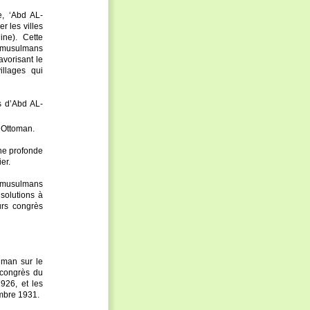
e, ‘Abd AL-
er les villes
ne). Cette
s musulmans
vorisant le
illages qui
s d’Abd AL-
 Ottoman.
ne profonde
er.
s musulmans
 solutions à
urs congrès
lman sur le
 congrès du
926, et les
mbre 1931.