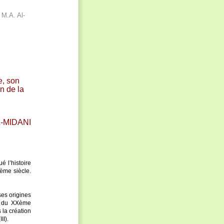
M.A. Al-
e, son
n de la
-MIDANI
é l’histoire
ème siècle.
ses origines
ié du XXème
 la création
II).