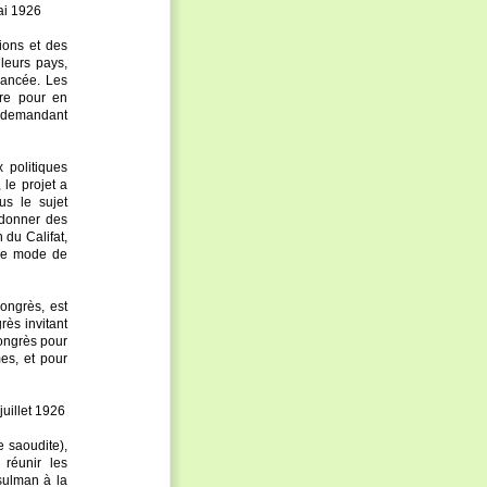
ai 1926
tions et des
leurs pays,
lancée. Les
re pour en
ur demandant
 politiques
le projet a
us le sujet
à donner des
 du Califat,
t le mode de
ongrès, est
ès invitant
ongrès pour
es, et pour
uillet 1926
 saoudite),
réunir les
sulman à la