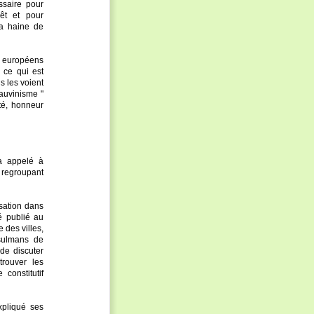
ssaire pour
rêt et pour
la haine de
 européens
 ce qui est
s les voient
hauvinisme "
té, honneur
 a appelé à
e regroupant
sation dans
é publié au
 des villes,
usulmans de
de discuter
rouver les
constitutif
xpliqué ses