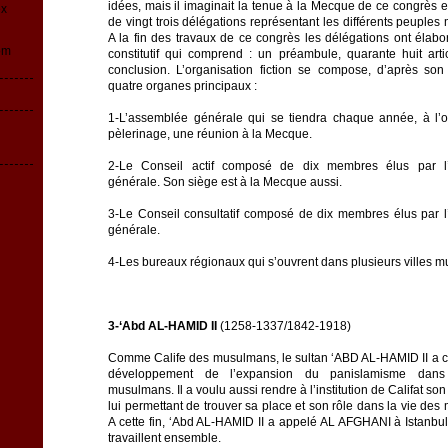
idées, mais il imaginait la tenue à la Mecque de ce congrès e
ex
de vingt trois délégations représentant les différents peuple
A la fin des travaux de ce congrès les délégations ont élabo
om
constitutif qui comprend : un préambule, quarante huit arti
conclusion. L’organisation fiction se compose, d’après son
quatre organes principaux :
1-L’assemblée générale qui se tiendra chaque année, à l’
pèlerinage, une réunion à la Mecque.
2-Le Conseil actif composé de dix membres élus par l
générale. Son siège est à la Mecque aussi.
3-Le Conseil consultatif composé de dix membres élus par 
générale.
4-Les bureaux régionaux qui s’ouvrent dans plusieurs villes 
3-‘Abd AL-HAMID II
(1258-1337/1842-1918)
Comme Calife des musulmans, le sultan ‘ABD AL-HAMID II a c
développement de l’expansion du panislamisme dans
musulmans. Il a voulu aussi rendre à l’institution de Califat son
lui permettant de trouver sa place et son rôle dans la vie de
A cette fin, ‘Abd AL-HAMID II a appelé AL AFGHANI à Istanbul
travaillent ensemble.