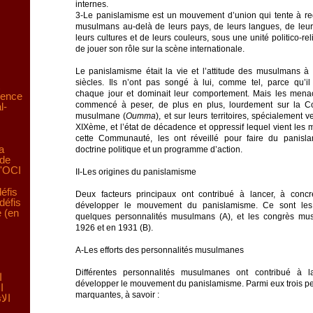
internes.
3-Le panislamisme est un mouvement d’union qui tente à re
musulmans au-delà de leurs pays, de leurs langues, de leur
leurs cultures et de leurs couleurs, sous une unité politico-rel
de jouer son rôle sur la scène internationale.
Le panislamisme était la vie et l’attitude des musulmans à 
siècles. Ils n’ont pas songé à lui, comme tel, parce qu’il 
chaque jour et dominait leur comportement. Mais les mena
ience
commencé à peser, de plus en plus, lourdement sur la 
l-
musulmane (
Oumma
), et sur leurs territoires, spécialement v
XIXème, et l’état de décadence et oppressif lequel vient les
cette Communauté, les ont réveillé pour faire du panis
a
doctrine politique et un programme d’action.
 de
l'OCI
II-Les origines du panislamisme
éfis
Deux facteurs principaux ont contribué à lancer, à concré
défis
développer le mouvement du panislamisme. Ce sont les 
e (en
quelques personnalités musulmans (A), et les congrès m
1926 et en 1931 (B).
A-Les efforts des personnalités musulmanes
Différentes personnalités musulmanes ont contribué à l
ا
développer le mouvement du panislamisme. Parmi eux trois pe
ا
marquantes, à savoir :
الا