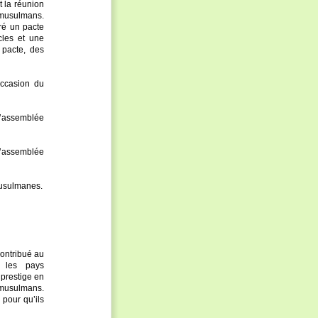
t la réunion
s musulmans.
ré un pacte
cles et une
 pacte, des
occasion du
’assemblée
l’assemblée
musulmanes.
ontribué au
 les pays
 prestige en
s musulmans.
 pour qu’ils