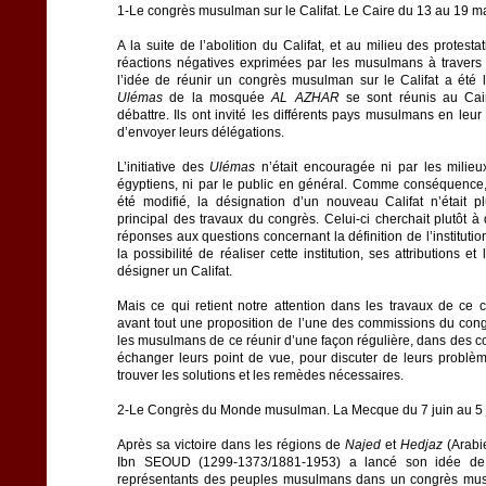
1-Le congrès musulman sur le Califat. Le Caire du 13 au 19 m
A la suite de l’abolition du Califat, et au milieu des protesta
réactions négatives exprimées par les musulmans à travers 
l’idée de réunir un congrès musulman sur le Califat a été 
Ulémas
de la mosquée
AL AZHAR
se sont réunis au Cai
débattre. Ils ont invité les différents pays musulmans en le
d’envoyer leurs délégations.
L’initiative des
Ulémas
n’était encouragée ni par les milieux
égyptiens, ni par le public en général. Comme conséquence, 
été modifié, la désignation d’un nouveau Califat n’était pl
principal des travaux du congrès. Celui-ci cherchait plutôt 
réponses aux questions concernant la définition de l’institution
la possibilité de réaliser cette institution, ses attributions e
désigner un Califat.
Mais ce qui retient notre attention dans les travaux de ce c
avant tout une proposition de l’une des commissions du congr
les musulmans de ce réunir d’une façon régulière, dans des c
échanger leurs point de vue, pour discuter de leurs problèm
trouver les solutions et les remèdes nécessaires.
2-Le Congrès du Monde musulman. La Mecque du 7 juin au 5 j
Après sa victoire dans les régions de
Najed
et
Hedjaz
(Arabie
Ibn SEOUD (1299-1373/1881-1953) a lancé son idée de 
représentants des peuples musulmans dans un congrès mu