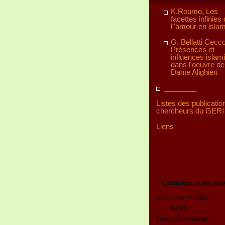
K.Roumo, Les
facettes infinies
l''amour en isla
G. Bellatti Ceccol
Présences et
influences islam
dans l'oeuvre de
Dante Alighieri
________
Listes des publicatio
chercheurs du GERI
Liens
Comment nous join
Le Courrier du GERI
GERI
Palais Universitaire