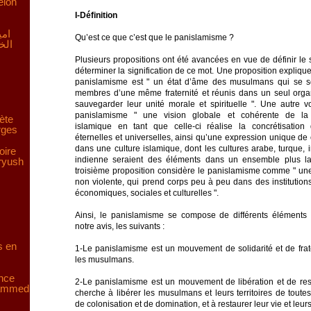
elon
I-Définition
امي
Qu’est ce que c’est que le panislamisme ?
الخ
Plusieurs propositions ont été avancées en vue de définir le
déterminer la signification de ce mot. Une proposition explique
panislamisme est " un état d’âme des musulmans qui se s
membres d’une même fraternité et réunis dans un seul org
sauvegarder leur unité morale et spirituelle ". Une autre v
panislamisme " une vision globale et cohérente de la c
ète
islamique en tant que celle-ci réalise la concrétisation
rges
éternelles et universelles, ainsi qu’une expression unique de
dans une culture islamique, dont les cultures arabe, turque, 
oire
indienne seraient des éléments dans un ensemble plus l
aryush
troisième proposition considère le panislamisme comme " une
non violente, qui prend corps peu à peu dans des institutions
économiques, sociales et culturelles ".
Ainsi, le panislamisme se compose de différents éléments 
notre avis, les suivants :
s en
1-Le panislamisme est un mouvement de solidarité et de frate
les musulmans.
ence
2-Le panislamisme est un mouvement de libération et de resta
hammed
cherche à libérer les musulmans et leurs territoires de toute
de colonisation et de domination, et à restaurer leur vie et leurs