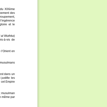
n du XIXème
upement des
groupement,
l’ingérence
loire et le
t al Wuthka
)
vis-à-vis de
 l’Orient en
es musulmans
est dans un
justifie les
à cet Empire
at musulman
en même par