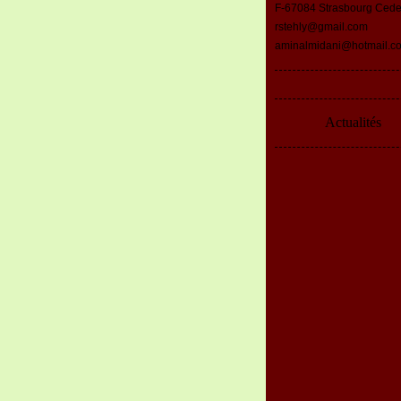
F-67084 Strasbourg Ced
rstehly@gmail.com
aminalmidani@hotmail.c
Actualités