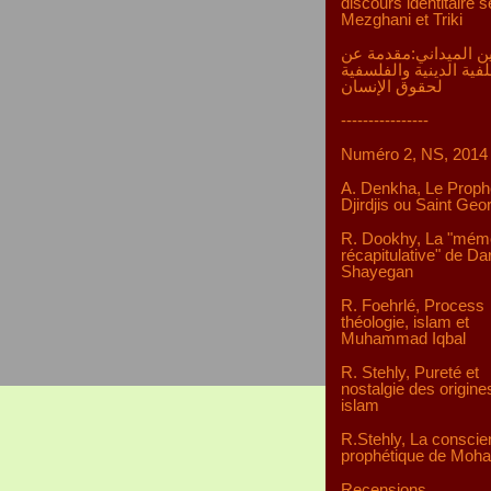
discours identitaire s
Mezghani et Triki
ن الميداني:مقدمة عن
لفية الدينية والفلسفية
لحقوق الإنسان
----------------
Numéro 2, NS, 2014
A. Denkha, Le Proph
Djirdjis ou Saint Geo
R. Dookhy, La "mém
récapitulative" de D
Shayegan
R. Foehrlé, Process
théologie, islam et
Muhammad Iqbal
R. Stehly, Pureté et
nostalgie des origine
islam
R.Stehly, La consci
prophétique de Mo
Recensions