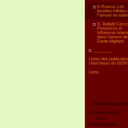
K.Roumo, Les
facettes infinies
l''amour en isla
G. Bellatti Ceccol
Présences et
influences islam
dans l'oeuvre de
Dante Alighieri
________
Listes des publicatio
chercheurs du GERI
Liens
Comment nous join
Le Courrier du GERI
GERI
Palais Universitaire